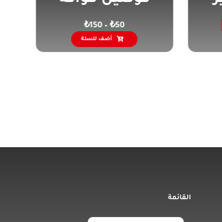
نطاق
₺
150
–
₺
50
السعر:
هناك
أضف للسلة
العديد
من
من
الأشكال
خلال
المختلفة
لهذا
المنتج.
يمكن
اختيار
الخيارات
على
صفحة
المنتج
القائمة