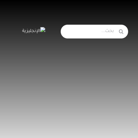
البحث
عن: