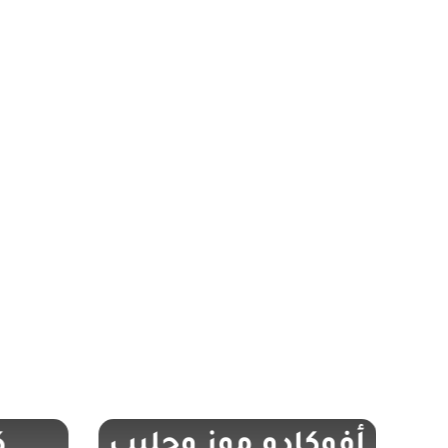
أفوكادو موز وحليب
ك