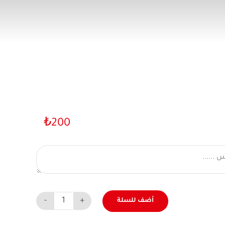
₺
200
أضف للسلة
كمية
وجبة