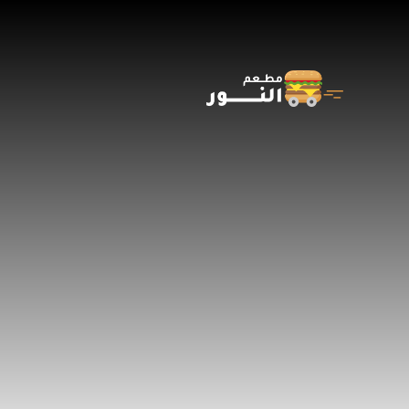
Ski
t
conten